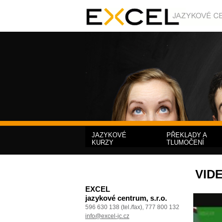
JAZYKOVÉ
PŘEKLADY A
KURZY
TLUMOČENÍ
VID
EXCEL
jazykové centrum, s.r.o.
596 630 138 (tel./fax), 777 800 132
info@excel-jc.cz