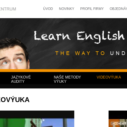
ÚVOD
NOVINKY
PROFIL FIRMY
OBJEDNÁ
JAZYKOVÉ
NAŠE METODY
VIDEOVÝUKA
AUDITY
VÝUKY
EOVÝUKA